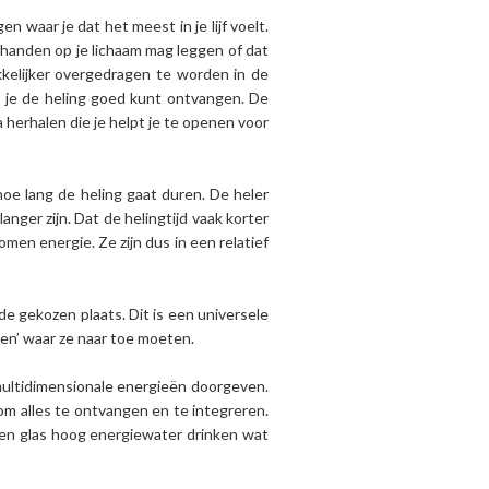
en waar je dat het meest in je lijf voelt.
ar handen op je lichaam mag leggen of dat
akkelijker overgedragen te worden in de
at je de heling goed kunt ontvangen. De
a herhalen die je helpt je te openen voor
hoe lang de heling gaat duren. De heler
ger zijn. Dat de helingtijd vaak korter
men energie. Ze zijn dus in een relatief
de gekozen plaats. Dit is een universele
en’ waar ze naar toe moeten.
 multidimensionale energieën doorgeven.
 om alles te ontvangen en te integreren.
k een glas hoog energiewater drinken wat