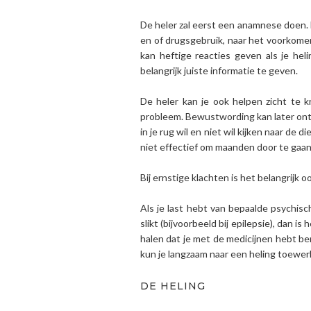
De heler zal eerst een anamnese doen. Da
en of drugsgebruik, naar het voorkomen 
kan heftige reacties geven als je he
belangrijk juiste informatie te geven.
De heler kan je ook helpen zicht te kr
probleem. Bewustwording kan later ontst
in je rug wil en niet wil kijken naar de
niet effectief om maanden door te gaan 
Bij ernstige klachten is het belangrijk 
Als je last hebt van bepaalde psychis
slikt (bijvoorbeeld bij epilepsie), dan
halen dat je met de medicijnen hebt be
kun je langzaam naar een heling toewerke
DE HELING