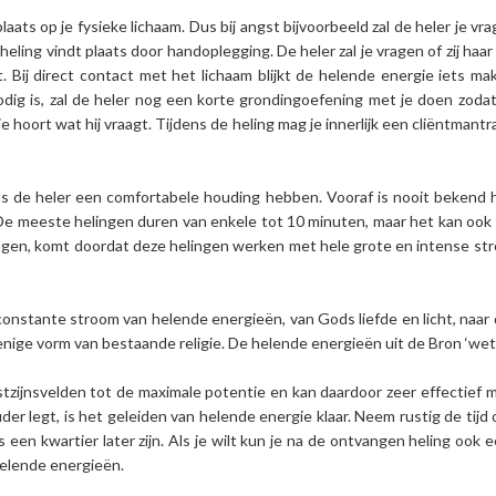
ats op je fysieke lichaam. Dus bij angst bijvoorbeeld zal de heler je vrag
heling vindt plaats door handoplegging. De heler zal je vragen of zij ha
dt. Bij direct contact met het lichaam blijkt de helende energie iets m
nodig is, zal de heler nog een korte grondingoefening met je doen zod
 hoort wat hij vraagt. Tijdens de heling mag je innerlijk een cliëntmantr
j als de heler een comfortabele houding hebben. Vooraf is nooit bekend 
De meeste helingen duren van enkele tot 10 minuten, maar het kan ook lan
ingen, komt doordat deze helingen werken met hele grote en intense stro
constante stroom van helende energieën, van Gods liefde en licht, naar 
enige vorm van bestaande religie. De helende energieën uit de Bron ‘wet
stzijnsvelden tot de maximale potentie en kan daardoor zeer effectief
er legt, is het geleiden van helende energie klaar. Neem rustig de tijd
us een kwartier later zijn. Als je wilt kun je na de ontvangen heling oo
helende energieën.