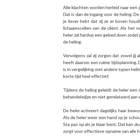
Alle klachten worden herleid naar een pla
Dat is dan de ingang voor de heling. De 
je liever hebt dat zij ze er boven hou
lichaamscellen van de cliënt. Als het 
heler zal hardop een gebed doen zodat je
de heling.
Vervolgens zal zij zorgen dat zowel ji
heeft daarom een ruime tijdsplanning. 
is in vergelijking met andere typen hel
korte tijd heel effectief.
Tijdens de heling geleidt de heler een 
behandelwijze en niet gerelateerd aan 
De heler activeert dagelijks haar bewu
Als de heler weer een hand op je schoud
Sta pas op als je klaar bent. Dat kan d
zorgt voor effectieve opname van alle 