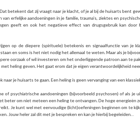
t betekent dat zij vraagt naar je klacht, of je al bij de huisarts bent ge
van erfelijke aandoeningen in je familie, trauma’s, ziektes en psychisc
lingen geeft en ook het negatieve effect van drugsgebruik kan door 
ijgen op de diepere (spirituele) betekenis en signaalfunctie van je kl
aan en soms is het niet nodig het allemaal te weten. Maar als je bijvoo
 diepere oorzaak of wil investeren om het onderliggende patroon aan te pak
met heling geven. Het gaat erom dat je eigen verantwoordelijkheid neemt
ook naar je huisarts te gaan. Een heling is geen vervanging van een klass
che of psychiatrische aandoeningen (bijvoorbeeld psychosen) of als je 
 is het beter om niet meteen een heling te ontvangen. De hoge energieën 
reikt. Je kunt wel met eenvoudige (licht)oefeningen beginnen om te kijke
n. Jouw heler zal dit met je bespreken en kan je hierbij begeleiden. .