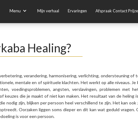
Menu
Mijn verhaal
Ervaringen
Afspraak Contact Prijz
rkaba Healing?
erbetering, verandering, harmonisering, verlichting, ondersteuning of to
onele, mentale en of spirituele klachten. Het werkt op alle niveaus. Je
chten, voedingsproblemen, angsten, verslavingen, problemen met he
jn of keuzes die je maakt of niet kan maken. Het resultaat van de heling 
e nodig zijn, blijken per persoon heel verschillend te zijn. Het kan ook
 optreedt. Oorzaken liggen soms dieper en dit kan wat geduld vragen.
edoeling is voor een persoon.