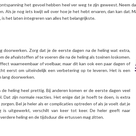
e ontspanning het gevoel hebben heel ver weg te zijn geweest. Neem da
. Als je nog iets kwijt wil over hoe je het hebt ervaren, dan kan dat. M
 is het laten integreren van alles het belangrijkste.
ang doorwerken. Zorg dat je de eerste dagen na de heling wat extra,
e om de afvalstoffen af te voeren die na de heling als toxinen loskomen.
effect waarneembaar of voelbaar, maar dit kan ook een paar dagen of
t eerst om uiteindelijk een verbetering op te leveren. Het is een
n lang doorwerken.
de heling heel prettig. Bij anderen komen er de eerste dagen veel
l. Dat zijn normale reacties. Het enige dat je hoeft te doen, is extra
zorgen. Bel je heler als er complicaties optreden of als je voelt dat je
is uitgewerkt, verschilt van keer tot keer. De heler geeft naar
 verdere heling en de tijdsduur die ertussen mag zitten.