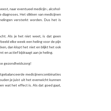
weest, naar eventueel medicijn-, alcohol-
he diagnoses. Het slikken van medicijnen
helingen versterkt worden. Dus het is
acht. Als je het niet weet, is dat geen
rbeeld elke week een heling voor de pijn
ken, dan klopt het niet en blijkt het ook
 en actief bijdraagt aan je heling.
ieke gezondheidszorg!
uitgebalanceerde medicijnencombinaties
zouden je juist uit het evenwicht kunnen
n wat het effect is. Als dat goed gaat,