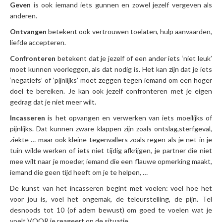
Geven
is ook iemand iets gunnen en zowel jezelf vergeven als
anderen.
Ontvangen
betekent ook vertrouwen toelaten, hulp aanvaarden,
liefde accepteren.
Confronteren
betekent dat je jezelf of een ander iets ‘niet leuk’
moet kunnen voorleggen, als dat nodig is. Het kan zijn dat je iets
‘negatiefs’ of ‘pijnlijks’ moet zeggen tegen iemand om een hoger
doel te bereiken. Je kan ook jezelf confronteren met je eigen
gedrag dat je niet meer wilt.
Incasseren
is het opvangen en verwerken van iets moeilijks of
pijnlijks. Dat kunnen zware klappen zijn zoals ontslag,sterfgeval,
ziekte … maar ook kleine tegenvallers zoals regen als je net in je
tuin wilde werken of iets niet tijdig afkrijgen, je partner die niet
mee wilt naar je moeder, iemand die een flauwe opmerking maakt,
iemand die geen tijd heeft om je te helpen, …
De kunst van het incasseren begint met voelen: voel hoe het
voor jou is, voel het ongemak, de teleurstelling, de pijn. Tel
desnoods tot 10 (of adem bewust) om goed te voelen wat je
voelt VOOR je reageert op de situatie.