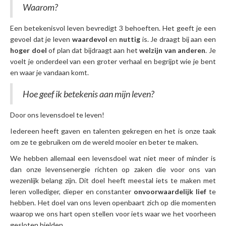
Waarom?
Een betekenisvol leven bevredigt 3 behoeften. Het geeft je een
gevoel dat je leven
waardevol
en
nuttig
is. Je draagt bij aan een
hoger doel
of plan dat bijdraagt aan het
welzijn van anderen
. Je
voelt je onderdeel van een groter verhaal en begrijpt wie je bent
en waar je vandaan komt.
Hoe geef ik betekenis aan mijn leven?
Door ons levensdoel te leven!
Iedereen heeft gaven en talenten gekregen en het is onze taak
om ze te gebruiken om de wereld mooier en beter te maken.
We hebben allemaal een levensdoel wat niet meer of minder is
dan onze levensenergie richten op zaken die voor ons van
wezenlijk belang zijn. Dit doel heeft meestal iets te maken met
leren vollediger, dieper en constanter
onvoorwaardelijk lief
te
hebben. Het doel van ons leven openbaart zich op die momenten
waarop we ons hart open stellen voor iets waar we het voorheen
gesloten hielden.